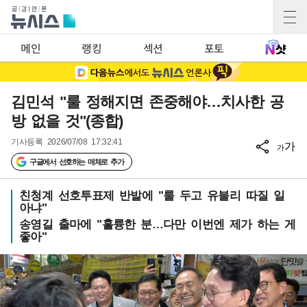
메인
랭킹
섹션
포토
김민석 "룰 정해지면 존중해야…치사한 공
방 없을 것"(종합)
기사등록
2026/07/08 17:32:41
가
가
구글에서 선호하는 매체로 추가
친청계 선호투표제 반발에 "룰 두고 유불리 따질 일
아냐"
송영길 출마에 "훌륭한 분…다만 이번엔 제가 하는 게
좋아"