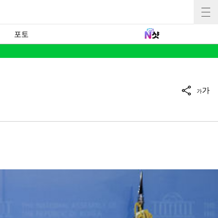
포토
가
가