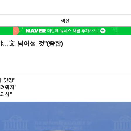
섹션
야…文 넘어설 것"(종합)
 앞장"
어려워져"
의심"