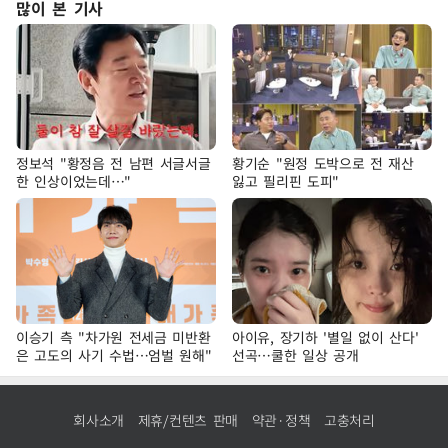
많이 본 기사
정보석 "황정음 전 남편 서글서글
황기순 "원정 도박으로 전 재산
한 인상이었는데…"
잃고 필리핀 도피"
이승기 측 "차가원 전세금 미반환
아이유, 장기하 '별일 없이 산다'
은 고도의 사기 수법…엄벌 원해"
선곡…쿨한 일상 공개
회사소개
제휴/컨텐츠 판매
약관·정책
고충처리