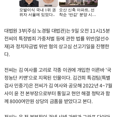
대법원 3부(주심 노경필 대법관)는 9일 오전 11시15분
전씨의 특정범죄 가중처벌 등에 관한 법률 위반(알선수
재)과 정치자금법 위반 혐의 상고심 선고기일을 진행한
다.
전씨는 김 여사를 고리로 각종 이권에 개입한 이른바 '국
정농단 키맨'으로 지목된 인물이다. 김건희 특검팀(특별
검사 민중기)은 전씨가 김 여사와 공모해 2022년 4~7월
사이 윤 전 본부장으로부터 통일교 현안 해결 청탁과 함
께 8000여만원 상당의 금품을 받았다고 본다.
전씨는 윤 전 본부장이 건넨 샤넬 가방과 그라프 다이아