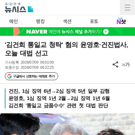
메인
랭킹
섹션
포토
'김건희 통일교 청탁' 혐의 윤영호·건진법사,
오늘 대법 선고
기사등록
2026/07/09 06:01:00
가
가
최종수정
2026/07/09 06:22:25
구글에서 선호하는 매체로 추가
건진, 1심 징역 6년→2심 징역 5년 일부 감형
윤영호, 1심 징역 1년 2월→2심 징역 1년 6월
김건희 '통일교 금품수수' 관련 첫 대법 판단