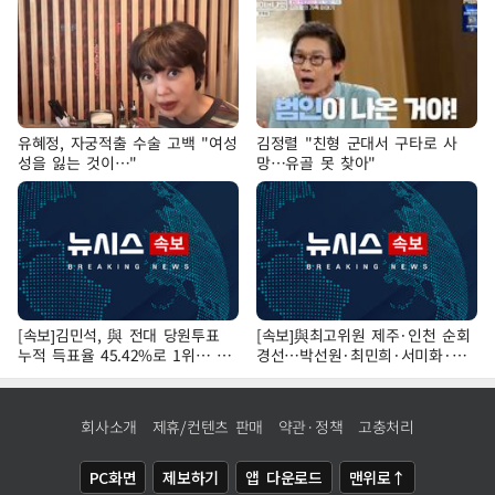
유혜정, 자궁적출 수술 고백 "여성
김정렬 "친형 군대서 구타로 사
성을 잃는 것이…"
망…유골 못 찾아"
[속보]김민석, 與 전대 당원투표
[속보]與최고위원 제주·인천 순회
누적 득표율 45.42%로 1위… 정
경선…박선원·최민희·서미화·한
청래 44.56%
민수·김용 순
회사소개
제휴/컨텐츠 판매
약관·정책
고충처리
PC화면
제보하기
앱 다운로드
맨위로↑