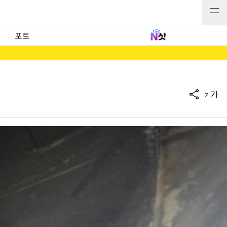
포토
가
가