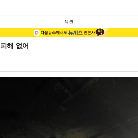
섹션
명피해 없어