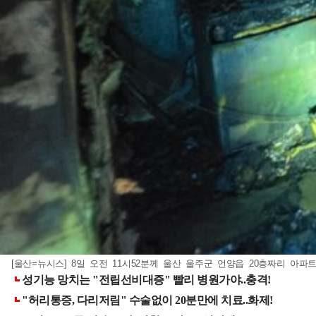
[울산=뉴시스] 8일 오전 11시52분께 울산 울주군 언양읍 20층짜리 아파트 