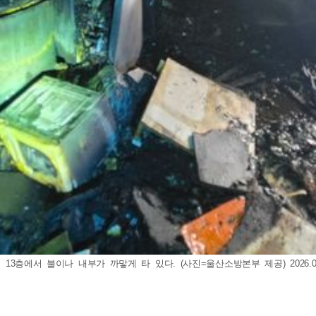
13층에서 불이나 내부가 까맣게 타 있다. (사진=울산소방본부 제공) 2026.07