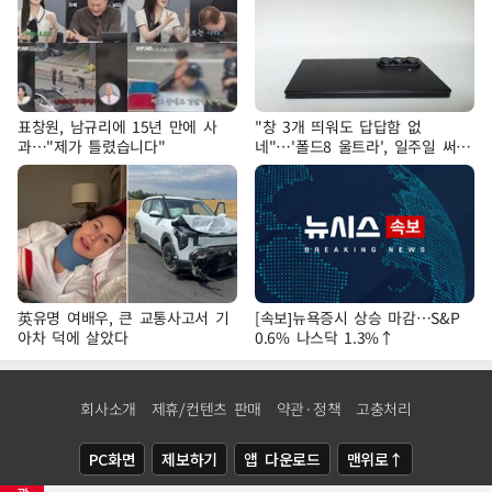
표창원, 남규리에 15년 만에 사
"창 3개 띄워도 답답함 없
과…"제가 틀렸습니다"
네"…'폴드8 울트라', 일주일 써보
니
英유명 여배우, 큰 교통사고서 기
[속보]뉴욕증시 상승 마감…S&P
아차 덕에 살았다
0.6% 나스닥 1.3%↑
회사소개
제휴/컨텐츠 판매
약관·정책
고충처리
PC화면
제보하기
앱 다운로드
맨위로↑