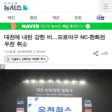
메인
랭킹
섹션
포토
대전에 내린 강한 비…프로야구 NC-한화전
우천 취소
기사등록
2026/07/08 17:03:36
가
가
구글에서 선호하는 매체로 추가
X