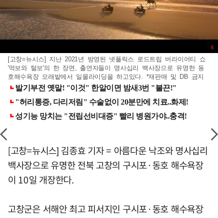
[고창=뉴시스] 지난 2021년 방영된 넷플릭스 로드트립 버라이어티 쇼
'먹보와 털보'의 한 장면, 출연자들이 명사십리 백사장으로 유명한 동
호해수욕장 모래밭에서 일몰라이딩을 하고있다. *재판매 및 DB 금지
[고창=뉴시스] 김종효 기자 = 아름다운 낙조와 명사십리
백사장으로 유명한 전북 고창의 구시포·동호 해수욕장
이 10일 개장한다.
고창군은 서해안 최고 피서지인 구시포·동호 해수욕장