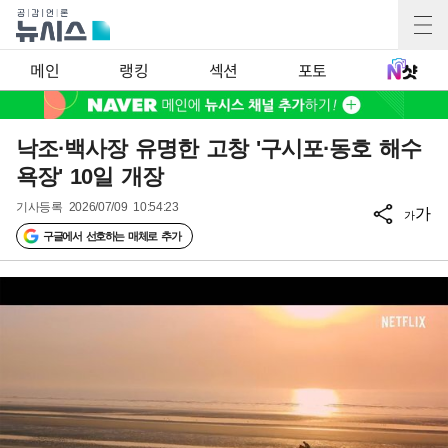
메인
랭킹
섹션
포토
낙조·백사장 유명한 고창 '구시포·동호 해수
욕장' 10일 개장
기사등록
2026/07/09 10:54:23
가
가
구글에서 선호하는 매체로 추가