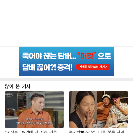
많이 본 기사
"서장훈, 28억에 산 서초 건물
홍서범♥조갑경, 아들 불륜 사과