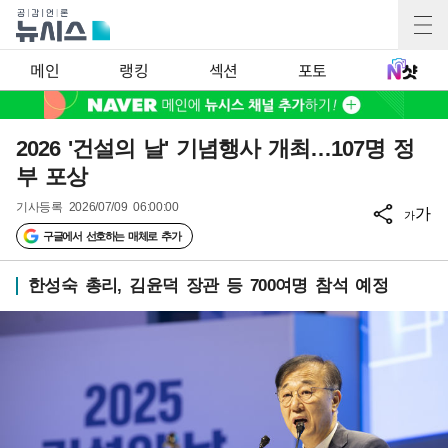
메인
랭킹
섹션
포토
2026 '건설의 날' 기념행사 개최…107명 정
부 포상
기사등록
2026/07/09 06:00:00
가
가
구글에서 선호하는 매체로 추가
한성숙 총리, 김윤덕 장관 등 700여명 참석 예정