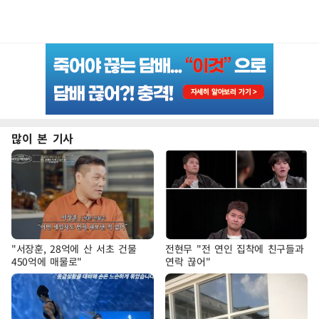
많이 본 기사
"서장훈, 28억에 산 서초 건물
전현무 "전 연인 집착에 친구들과
450억에 매물로"
연락 끊어"