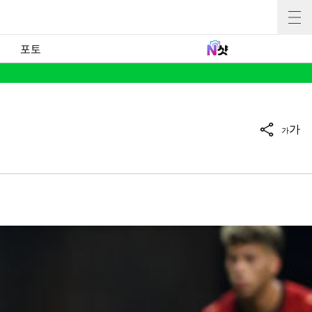
포토
가
가