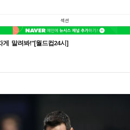
섹션
게 말려봐!"[월드컵24시]