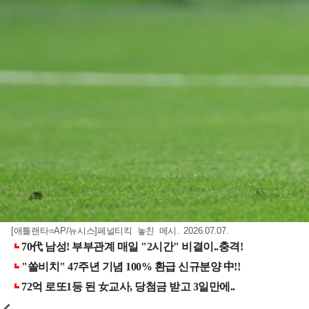
[애틀랜타=AP/뉴시스]페널티킥 놓친 메시. 2026.07.07.