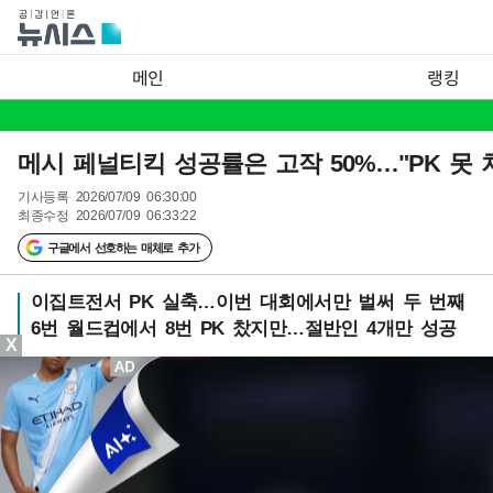
메인
랭킹
메시 페널티킥 성공률은 고작 50%…"PK 못 차
기사등록
2026/07/09 06:30:00
최종수정
2026/07/09 06:33:22
구글에서 선호하는 매체로 추가
이집트전서 PK 실축…이번 대회에서만 벌써 두 번째
6번 월드컵에서 8번 PK 찼지만…절반인 4개만 성공
X