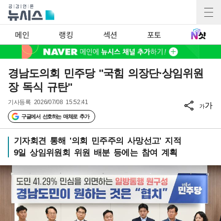
메인
랭킹
섹션
포토
경남도의회 민주당 "국힘 의장단·상임위원
장 독식 규탄"
기사등록
2026/07/08 15:52:41
가
가
구글에서 선호하는 매체로 추가
기자회견 통해 '의회 민주주의 사망선고' 지적
9일 상임위원회 위원 배분 등에는 참여 계획