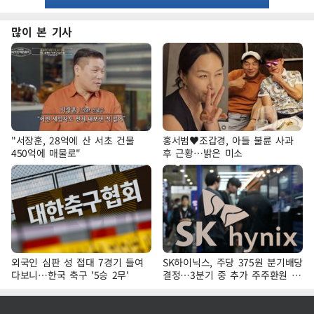
많이 본 기사
"서장훈, 28억에 산 서초 건물
홍서범♥조갑경, 아들 불륜 사과
450억에 매물로"
후 근황…밝은 미소
외국인 심판 성 접대 7경기 들여
SK하이닉스, 주당 375원 분기배당
다보니…한국 축구 '5승 2무'
결정…3분기 중 추가 주주환원 발
표