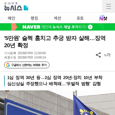
메인
랭킹
섹션
포토
'5만원' 슬쩍 훔치고 추궁 받자 살해…징역
20년 확정
기사등록
2026/07/09 12:00:00
가
가
최종수정
2026/07/09 14:06:24
구글에서 선호하는 매체로 추가
1심 징역 30년 등→2심 징역 20년·장치 10년 부착
심신상실 주장했으나 배척돼…'우발적 범행' 감형