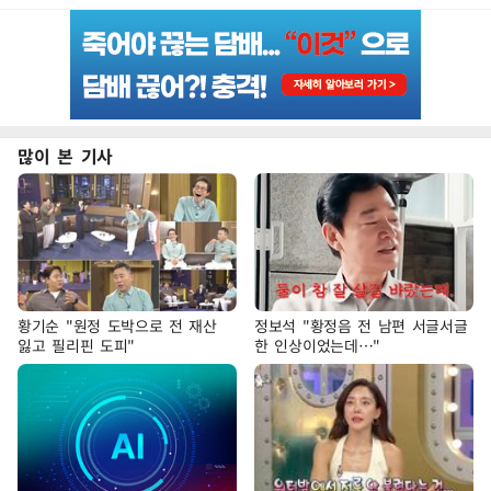
많이 본 기사
황기순 "원정 도박으로 전 재산
정보석 "황정음 전 남편 서글서글
잃고 필리핀 도피"
한 인상이었는데…"