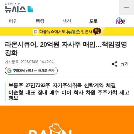
메인
랭킹
섹션
포토
라온시큐어, 20억원 자사주 매입…책임경영
강화
기사등록
2026/07/08 14:42:04
가
가
구글에서 선호하는 매체로 추가
보통주 27만7392주 자기주식취득 신탁계약 체결
이순형 대표 장내 매수 이어 회사 차원 주주가치 제고
행보