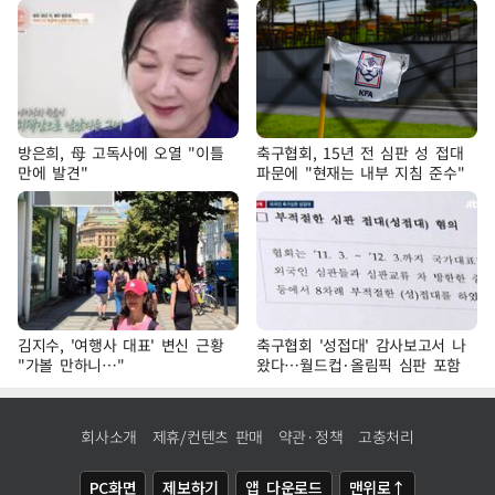
방은희, 母 고독사에 오열 "이틀
축구협회, 15년 전 심판 성 접대
만에 발견"
파문에 "현재는 내부 지침 준수"
김지수, '여행사 대표' 변신 근황
축구협회 '성접대' 감사보고서 나
"가볼 만하니…"
왔다…월드컵·올림픽 심판 포함
회사소개
제휴/컨텐츠 판매
약관·정책
고충처리
PC화면
제보하기
앱 다운로드
맨위로↑