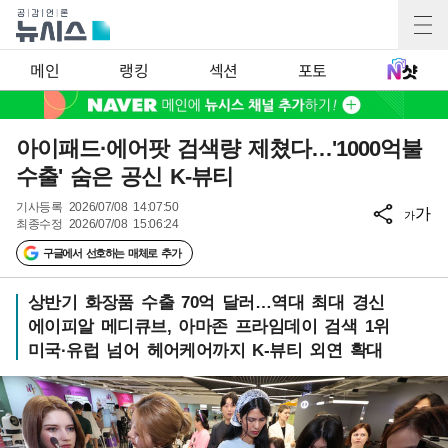
메인
랭킹
섹션
포토
아이패드·에어팟 검색량 제쳤다…'1000억불
수출' 숨은 공신 K-뷰티
기사등록
2026/07/08 14:07:50
가
가
최종수정
2026/07/08 15:06:24
구글에서 선호하는 매체로 추가
상반기 화장품 수출 70억 달러…역대 최대 경신
에이피알 메디큐브, 아마존 프라임데이 검색 1위
미국·유럽 넘어 헤어케어까지 K-뷰티 외연 확대