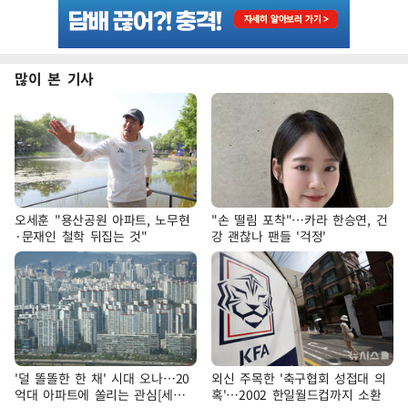
많이 본 기사
오세훈 "용산공원 아파트, 노무현
"손 떨림 포착"…카라 한승연, 건
·문재인 철학 뒤집는 것"
강 괜찮나 팬들 '걱정'
'덜 똘똘한 한 채' 시대 오나…20
외신 주목한 '축구협회 성접대 의
억대 아파트에 쏠리는 관심[세제
혹'…2002 한일월드컵까지 소환