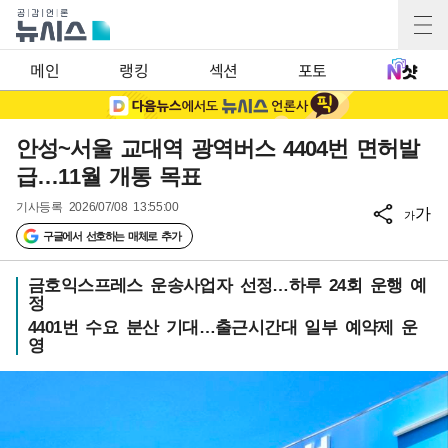
메인
랭킹
섹션
포토
안성~서울 교대역 광역버스 4404번 면허발
급…11월 개통 목표
기사등록
2026/07/08 13:55:00
가
가
구글에서 선호하는 매체로 추가
금호익스프레스 운송사업자 선정…하루 24회 운행 예
정
4401번 수요 분산 기대…출근시간대 일부 예약제 운
영