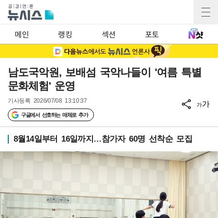
메인
랭킹
섹션
포토
남도국악원, 보배섬 국악나들이 '여름 특별
문화체험' 운영
기사등록
2026/07/08 13:10:37
가
가
구글에서 선호하는 매체로 추가
8월14일부터 16일까지…참가자 60명 선착순 모집