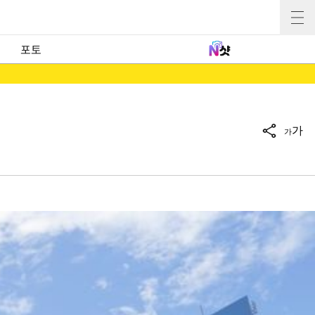
포토
가
가