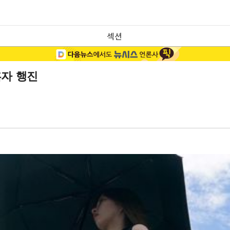
섹션
흑자 행진