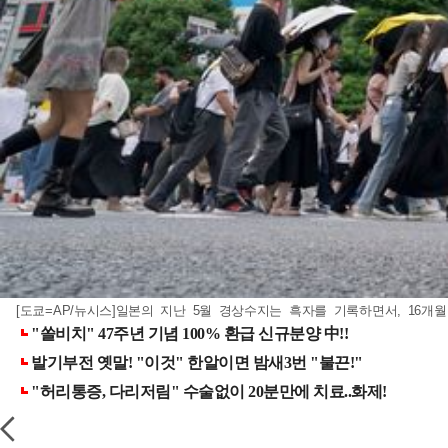
[도쿄=AP/뉴시스]일본의 지난 5월 경상수지는 흑자를 기록하면서, 16개월 