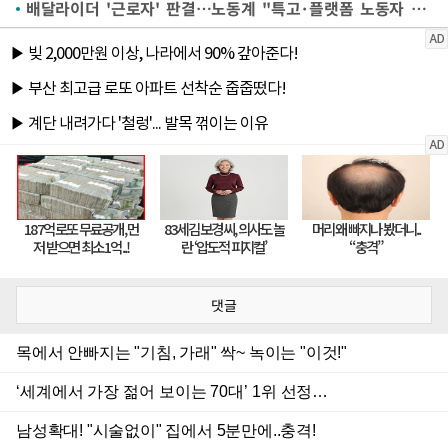
배달라이더 '근로자' 판결…노동계 "특고·플랫폼 노동자 제도 시급"(종합)
댓글