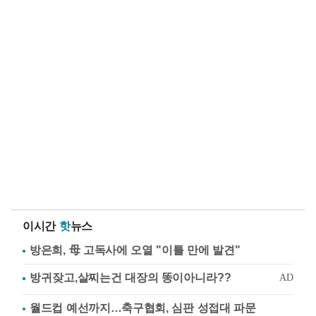
이시간
핫
뉴스
방은희, 母 고독사에 오열 "이틀 만에 발견"
월드컵 예선까지…축구협회, 심판 성접대 파문