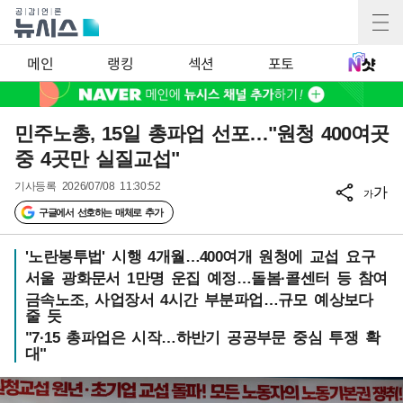
메인
랭킹
섹션
포토
민주노총, 15일 총파업 선포…"원청 400여곳
중 4곳만 실질교섭"
기사등록
2026/07/08 11:30:52
가
가
구글에서 선호하는 매체로 추가
'노란봉투법' 시행 4개월…400여개 원청에 교섭 요구
서울 광화문서 1만명 운집 예정…돌봄·콜센터 등 참여
금속노조, 사업장서 4시간 부분파업…규모 예상보다
줄 듯
"7·15 총파업은 시작…하반기 공공부문 중심 투쟁 확
대"