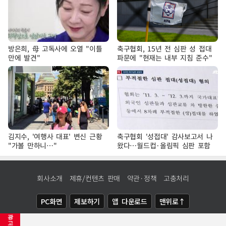
방은희, 母 고독사에 오열 "이틀
축구협회, 15년 전 심판 성 접대
만에 발견"
파문에 "현재는 내부 지침 준수"
김지수, '여행사 대표' 변신 근황
축구협회 '성접대' 감사보고서 나
"가볼 만하니…"
왔다…월드컵·올림픽 심판 포함
회사소개
제휴/컨텐츠 판매
약관·정책
고충처리
PC화면
제보하기
앱 다운로드
맨위로↑
광
COPYRIGHTⓒ
NEWSIS
ALL RIGHTS RESERVED.
고