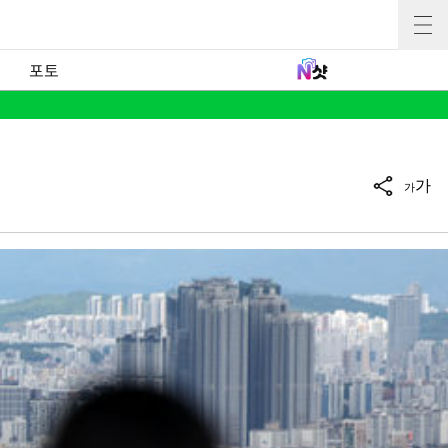
포토
가
가