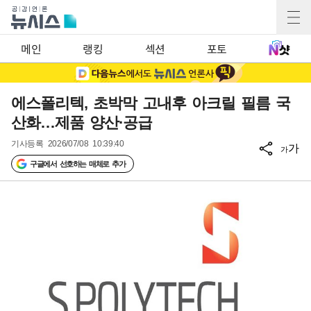
메인
랭킹
섹션
포토
에스폴리텍, 초박막 고내후 아크릴 필름 국
산화…제품 양산·공급
기사등록
2026/07/08 10:39:40
가
가
구글에서 선호하는 매체로 추가