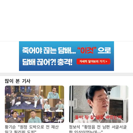
많이 본 기사
황기순 "원정 도박으로 전 재산
정보석 "황정음 전 남편 서글서글
잃고 필리핀 도피"
한 인상이었는데…"