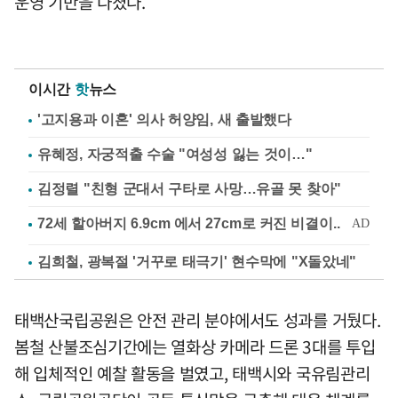
운영 기반을 다졌다.
이시간
핫
뉴스
'고지용과 이혼' 의사 허양임, 새 출발했다
유혜정, 자궁적출 수술 "여성성 잃는 것이…"
김정렬 "친형 군대서 구타로 사망…유골 못 찾아"
김희철, 광복절 '거꾸로 태극기' 현수막에 "X돌았네"
태백산국립공원은 안전 관리 분야에서도 성과를 거뒀다.
봄철 산불조심기간에는 열화상 카메라 드론 3대를 투입
해 입체적인 예찰 활동을 벌였고, 태백시와 국유림관리