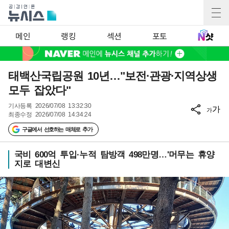
메인
랭킹
섹션
포토
태백산국립공원 10년…"보전·관광·지역상생
모두 잡았다"
기사등록
2026/07/08 13:32:30
가
가
최종수정
2026/07/08 14:34:24
구글에서 선호하는 매체로 추가
국비 600억 투입·누적 탐방객 498만명…'머무는 휴양
지로 대변신