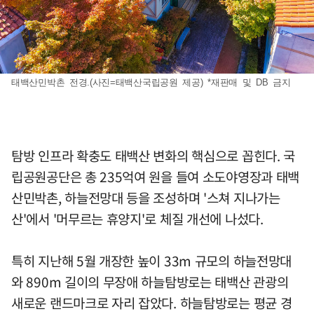
태백산민박촌 전경.(사진=태백산국립공원 제공) *재판매 및 DB 금지
탐방 인프라 확충도 태백산 변화의 핵심으로 꼽힌다. 국
립공원공단은 총 235억여 원을 들여 소도야영장과 태백
산민박촌, 하늘전망대 등을 조성하며 '스쳐 지나가는
산'에서 '머무르는 휴양지'로 체질 개선에 나섰다.
특히 지난해 5월 개장한 높이 33m 규모의 하늘전망대
와 890m 길이의 무장애 하늘탐방로는 태백산 관광의
새로운 랜드마크로 자리 잡았다. 하늘탐방로는 평균 경