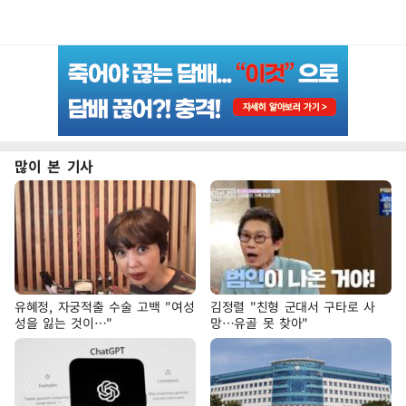
많이 본 기사
유혜정, 자궁적출 수술 고백 "여성
김정렬 "친형 군대서 구타로 사
성을 잃는 것이…"
망…유골 못 찾아"