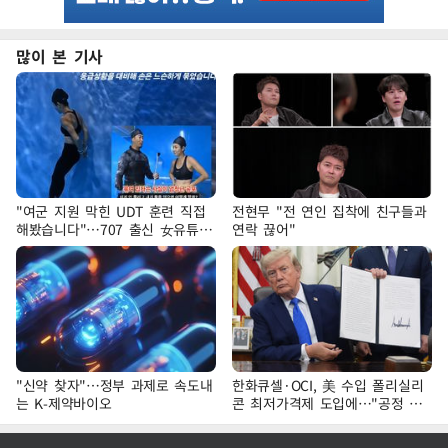
많이 본 기사
"여군 지원 막힌 UDT 훈련 직접
전현무 "전 연인 집착에 친구들과
해봤습니다"…707 출신 女유튜버
연락 끊어"
'완벽 소화'
"신약 찾자"…정부 과제로 속도내
한화큐셀·OCI, 美 수입 폴리실리
는 K-제약바이오
콘 최저가격제 도입에…"공정 경
쟁·수익성 개선 환영"