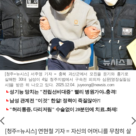
[청주=뉴시스] 서주영 기자 = 충북 괴산군에서 모친을 둔기와 흉기로
살해한 30대 남성이 4일 청주지법에서 구속전 피의자 심문(영장실질심
사)을 받은 뒤 나오고 있다. 2025.12.04.
juyeong@newsis.com
[청주=뉴시스] 연현철 기자 = 자신의 어머니를 무참히 살