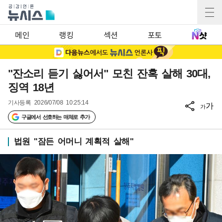
메인
랭킹
섹션
포토
"잔소리 듣기 싫어서" 모친 잔혹 살해 30대,
징역 18년
기사등록
2026/07/08 10:25:14
가
가
구글에서 선호하는 매체로 추가
법원 "잠든 어머니 계획적 살해"