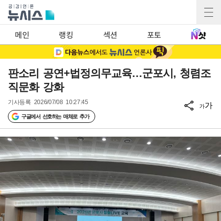
메인
랭킹
섹션
포토
판소리 공연+법정의무교육…군포시, 청렴조
직문화 강화
기사등록
2026/07/08 10:27:45
가
가
구글에서 선호하는 매체로 추가