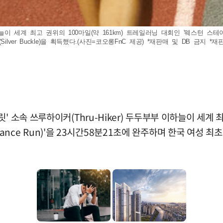
이 세계 최고 권위의 100마일(약 161km) 트레일러닝 대회인 '웨스턴 스테이츠 인듀어런
ver Buckle)을 획득했다.(사진=코오롱FnC 제공) *재판매 및 DB 금지 *재
 소속 쓰루하이커(Thru-Hiker) 두두부부 이하늘이 세계 
rance Run)'을 23시간58분21초에 완주하며 한국 여성 최초로