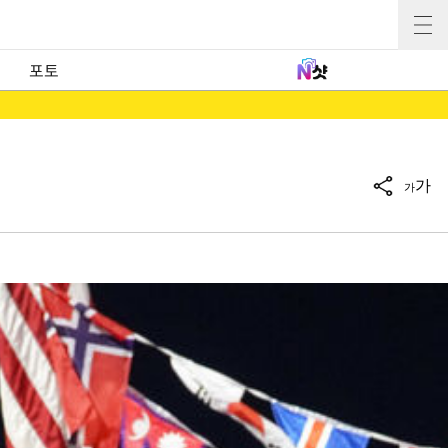
포토
가
가