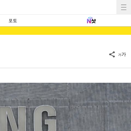
포토
가
가