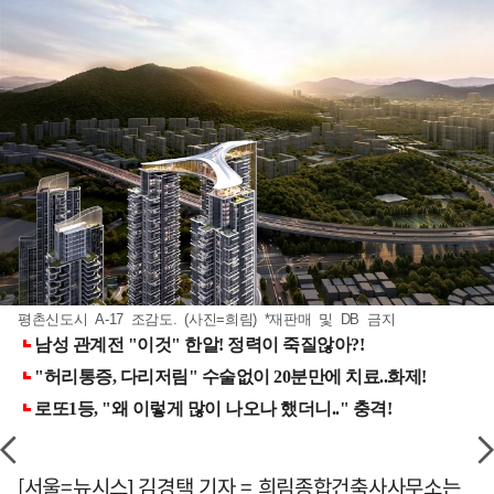
평촌신도시 A-17 조감도. (사진=희림) *재판매 및 DB 금지
[서울=뉴시스] 김경택 기자 = 희림종합건축사사무소는