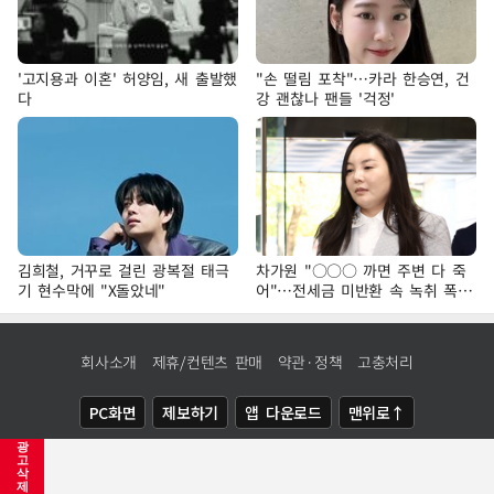
'고지용과 이혼' 허양임, 새 출발했
"손 떨림 포착"…카라 한승연, 건
다
강 괜찮나 팬들 '걱정'
김희철, 거꾸로 걸린 광복절 태극
차가원 "○○○ 까면 주변 다 죽
기 현수막에 "X돌았네"
어"…전세금 미반환 속 녹취 폭로
파장
회사소개
제휴/컨텐츠 판매
약관·정책
고충처리
PC화면
제보하기
앱 다운로드
맨위로↑
광
COPYRIGHTⓒ
NEWSIS
ALL RIGHTS RESERVED.
고
삭
제