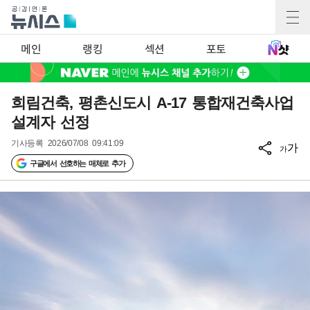
메인
랭킹
섹션
포토
희림건축, 평촌신도시 A-17 통합재건축사업
설계자 선정
기사등록
2026/07/08 09:41:09
가
가
구글에서 선호하는 매체로 추가