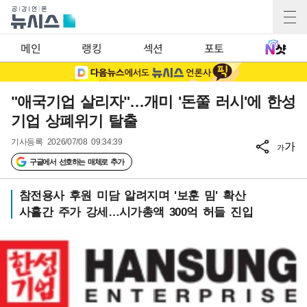
메인
랭킹
섹션
포토
"애국기업 살리자"…개미 '돈쭐 러시'에 한성
기업 상폐위기 탈출
기사등록
2026/07/08 09:34:39
가
가
구글에서 선호하는 매체로 추가
참전용사 후원 미담 알려지며 '보훈 밈' 확산
사흘간 주가 강세…시가총액 300억 허들 진입