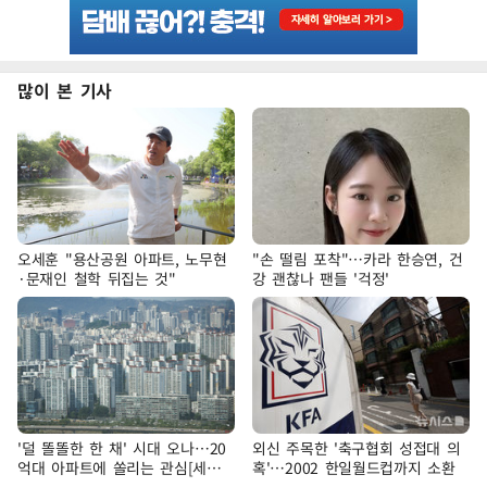
많이 본 기사
오세훈 "용산공원 아파트, 노무현
"손 떨림 포착"…카라 한승연, 건
·문재인 철학 뒤집는 것"
강 괜찮나 팬들 '걱정'
'덜 똘똘한 한 채' 시대 오나…20
외신 주목한 '축구협회 성접대 의
억대 아파트에 쏠리는 관심[세제
혹'…2002 한일월드컵까지 소환
개편, 그 이후②]