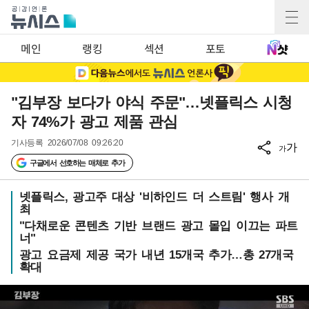
메인
랭킹
섹션
포토
"김부장 보다가 야식 주문"…넷플릭스 시청
자 74%가 광고 제품 관심
기사등록
2026/07/08 09:26:20
가
가
구글에서 선호하는 매체로 추가
넷플릭스, 광고주 대상 '비하인드 더 스트림' 행사 개
최
"다채로운 콘텐츠 기반 브랜드 광고 몰입 이끄는 파트
너"
광고 요금제 제공 국가 내년 15개국 추가…총 27개국
확대