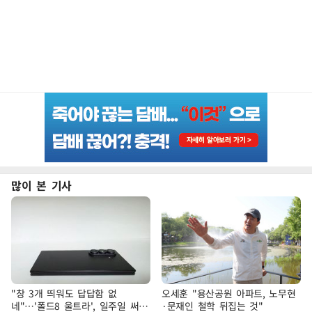
많이 본 기사
"창 3개 띄워도 답답함 없
오세훈 "용산공원 아파트, 노무현
네"…'폴드8 울트라', 일주일 써보
·문재인 철학 뒤집는 것"