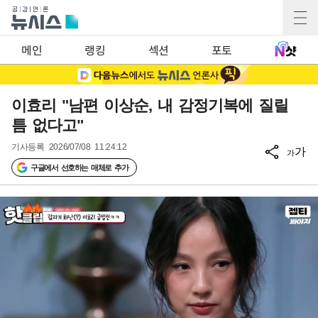
메인
랭킹
섹션
포토
이효리 "남편 이상순, 내 감정기복에 질릴
틈 없다고"
기사등록
2026/07/08 11:24:12
가
가
구글에서 선호하는 매체로 추가