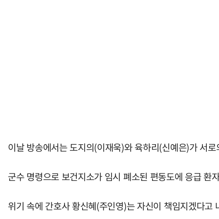
이날 방송에서는 도지의(이재욱)와 육하리(신예은)가 서로
군수 명령으로 보건지소가 임시 폐소된 편동도에 응급 환자
위기 속에 간호사 황신혜(주인영)는 자신이 책임지겠다고 나