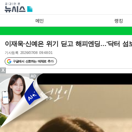
메인
랭킹
이재욱·신예은 위기 딛고 해피엔딩…'닥터 섬보이
기사등록
2026/07/08 09:48:01
구글에서 선호하는 매체로 추가
X