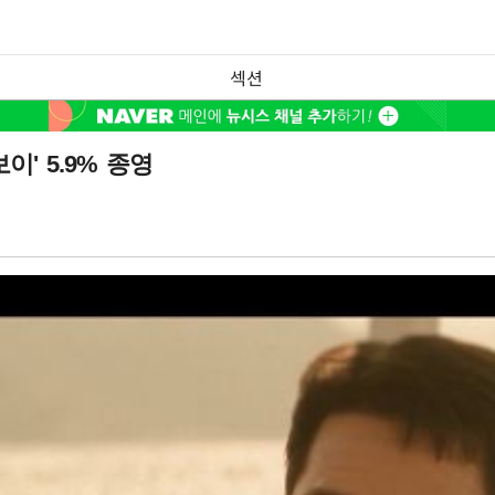
섹션
' 5.9% 종영