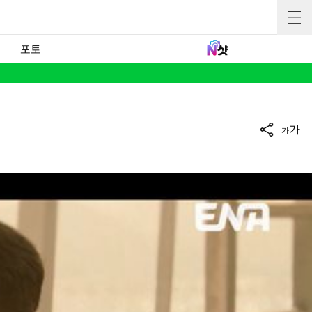
포토
가
가