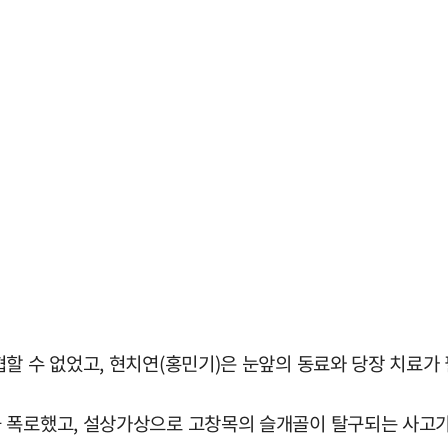
할 수 없었고, 현치연(홍민기)은 눈앞의 동료와 당장 치료가
 폭로했고, 설상가상으로 고창목의 슬개골이 탈구되는 사고가