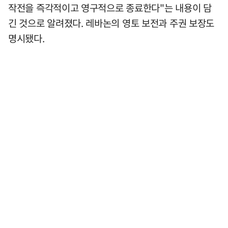
작전을 즉각적이고 영구적으로 종료한다"는 내용이 담
긴 것으로 알려졌다. 레바논의 영토 보전과 주권 보장도
명시됐다.