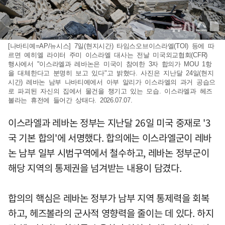
[나바티예=AP/뉴시스] 7일(현지시간) 타임스오브이스라엘(TOI) 등에 따
르면 예히엘 라이터 주미 이스라엘 대사는 전날 미국외교협회(CFR)
행사에서 "이스라엘과 레바논은 미국이 참여한 3자 합의가 MOU 1항
을 대체한다고 분명히 보고 있다"고 밝혔다. 사진은 지난달 24일(현지
시간) 레바논 남부 나바티예에서 아부 알리가 이스라엘의 과거 공습으
로 파괴된 자신의 집에서 물건을 챙기고 있는 모습. 이스라엘과 헤즈
볼라는 휴전에 들어간 상태다. 2026.07.07.
이스라엘과 레바논 정부는 지난달 26일 미국 중재로 '3
국 기본 합의'에 서명했다. 합의에는 이스라엘군이 레바
논 남부 일부 시범구역에서 철수하고, 레바논 정부군이
해당 지역의 통제권을 넘겨받는 내용이 담겼다.
합의의 핵심은 레바논 정부가 남부 지역 통제력을 회복
하고, 헤즈볼라의 군사적 영향력을 줄이는 데 있다. 하지