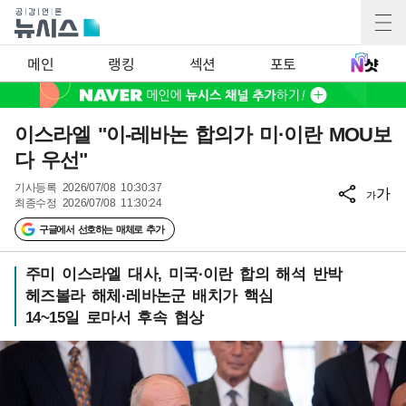
메인
랭킹
섹션
포토
이스라엘 "이-레바논 합의가 미·이란 MOU보
다 우선"
기사등록
2026/07/08 10:30:37
가
가
최종수정
2026/07/08 11:30:24
구글에서 선호하는 매체로 추가
주미 이스라엘 대사, 미국·이란 합의 해석 반박
헤즈볼라 해체·레바논군 배치가 핵심
14~15일 로마서 후속 협상