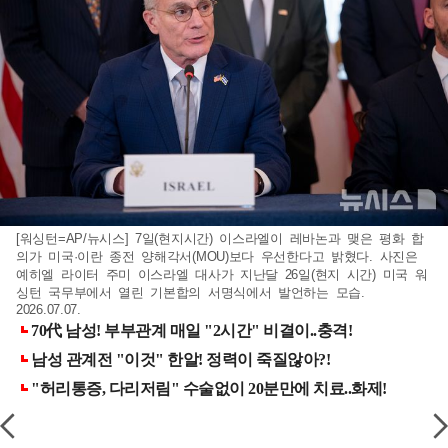
[워싱턴=AP/뉴시스] 7일(현지시간) 이스라엘이 레바논과 맺은 평화 합
의가 미국·이란 종전 양해각서(MOU)보다 우선한다고 밝혔다. 사진은
예히엘 라이터 주미 이스라엘 대사가 지난달 26일(현지 시간) 미국 워
싱턴 국무부에서 열린 기본합의 서명식에서 발언하는 모습.
2026.07.07.