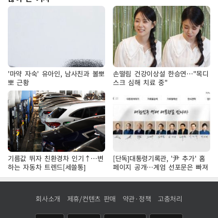
'마약 자숙' 유아인, 남사친과 볼뽀
손떨림 건강이상설 한승연…"목디
뽀 근황
스크 심해 치료 중"
기름값 뛰자 친환경차 인기↑…변
[단독]대통령기록관, '尹 추가' 홈
하는 자동차 트렌드[세쓸통]
페이지 공개…계엄 선포문은 빠져
회사소개
제휴/컨텐츠 판매
약관·정책
고충처리