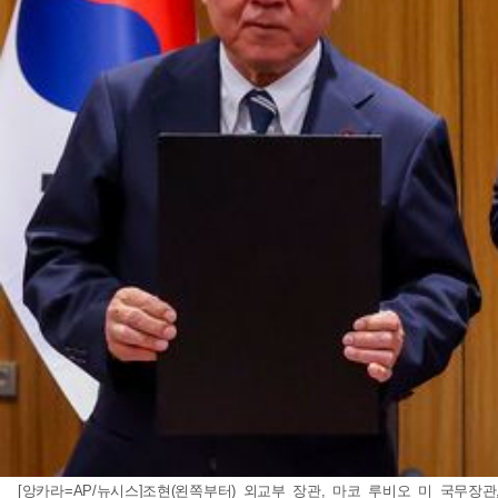
[앙카라=AP/뉴시스]조현(왼쪽부터) 외교부 장관, 마코 루비오 미 국무장