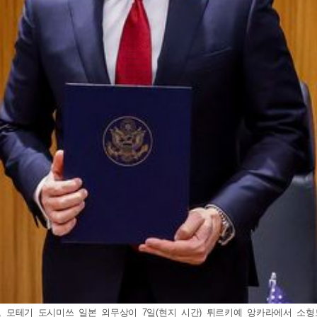
관, 모테기 도시미쓰 일본 외무상이 7일(현지 시간) 튀르키예 앙카라에서 소형