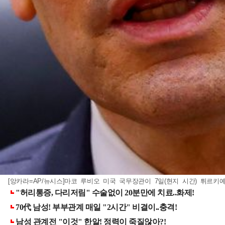
[앙카라=AP/뉴시스]마코 루비오 미국 국무장관이 7일(현지 시간) 튀르키예 