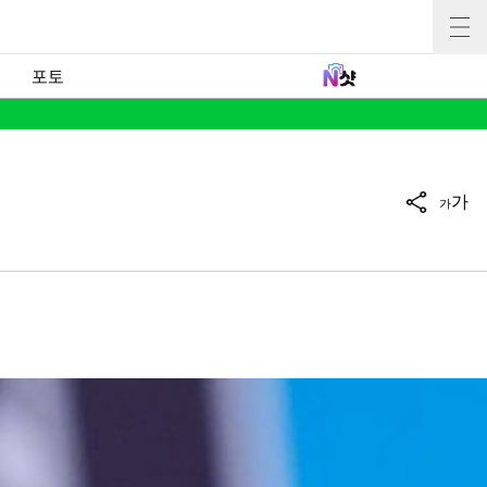
포토
가
가