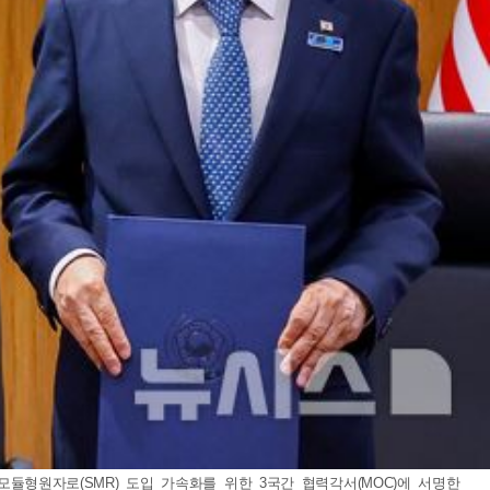
모듈형원자로(SMR) 도입 가속화를 위한 3국간 협력각서(MOC)에 서명한