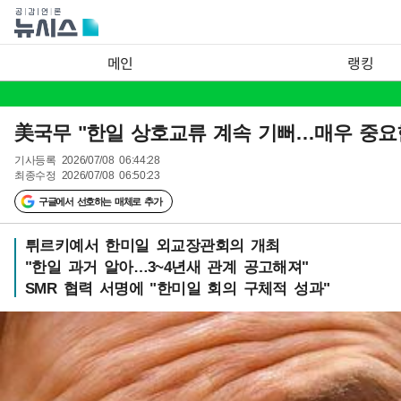
메인
랭킹
美국무 "한일 상호교류 계속 기뻐…매우 중요
기사등록
2026/07/08 06:44:28
최종수정
2026/07/08 06:50:23
구글에서 선호하는 매체로 추가
튀르키예서 한미일 외교장관회의 개최
"한일 과거 알아…3~4년새 관계 공고해져"
SMR 협력 서명에 "한미일 회의 구체적 성과"