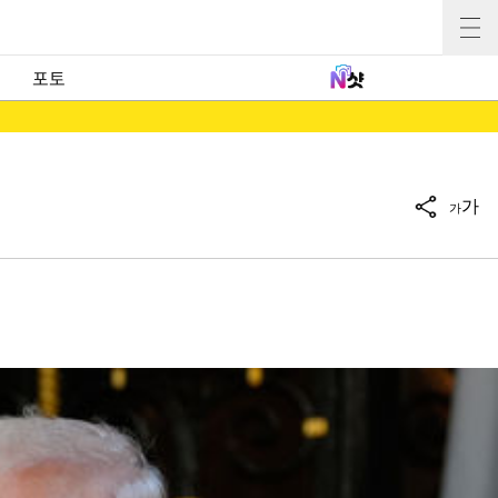
포토
가
가