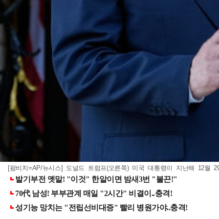
[팜비치=AP/뉴시스] 도널드 트럼프(오른쪽) 미국 대통령이 지난해 12월 2