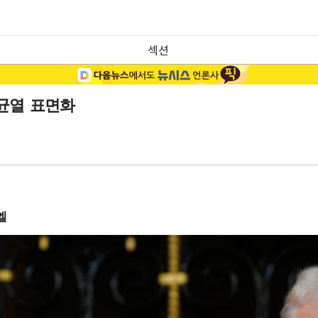
섹션
균열 표면화
엘