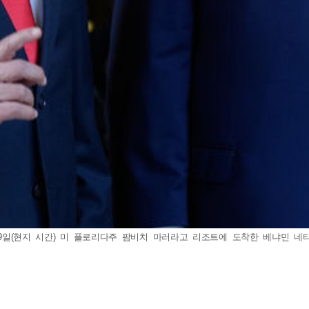
9일(현지 시간) 미 플로리다주 팜비치 마러라고 리조트에 도착한 베냐민 네타냐후