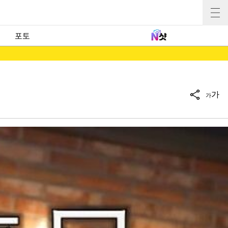
포토
가
가