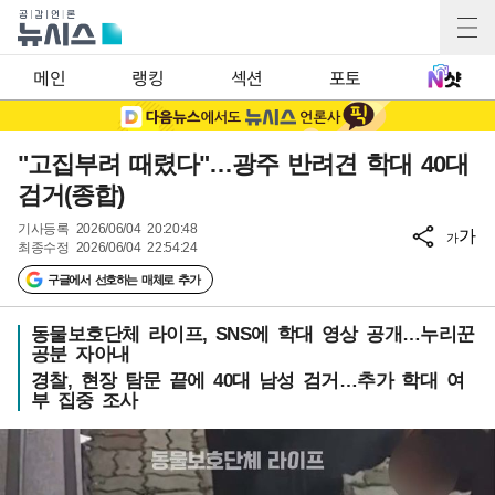
메인
랭킹
섹션
포토
"고집부려 때렸다"…광주 반려견 학대 40대
검거(종합)
기사등록
2026/06/04 20:20:48
가
가
최종수정
2026/06/04 22:54:24
구글에서 선호하는 매체로 추가
동물보호단체 라이프, SNS에 학대 영상 공개…누리꾼
공분 자아내
경찰, 현장 탐문 끝에 40대 남성 검거…추가 학대 여
부 집중 조사