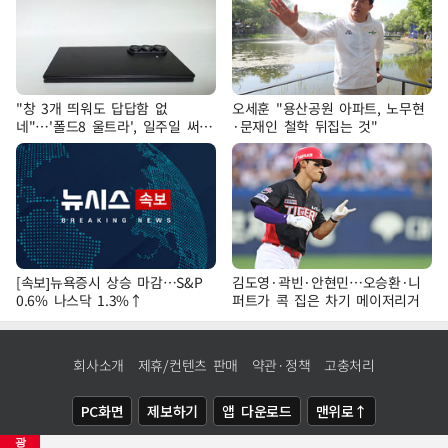
"창 3개 띄워도 답답함 없
오세훈 "용산공원 아파트, 노무현
네"…'폴드8 울트라', 일주일 써보
·문재인 철학 뒤집는 것"
니
[속보]뉴욕증시 상승 마감…S&P
김도영·곽빈·안현민…오승환·니
0.6% 나스닥 1.3%↑
퍼트가 콕 집은 차기 메이저리거
회사소개
제휴/컨텐츠 판매
약관·정책
고충처리
PC화면
제보하기
앱 다운로드
맨위로↑
광