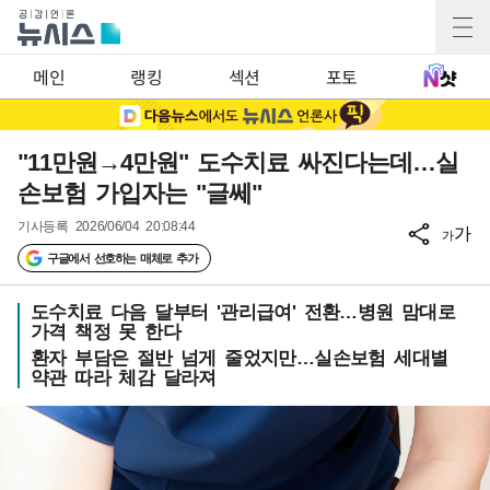
메인
랭킹
섹션
포토
"11만원→4만원" 도수치료 싸진다는데…실
손보험 가입자는 "글쎄"
기사등록
2026/06/04 20:08:44
가
가
구글에서 선호하는 매체로 추가
도수치료 다음 달부터 '관리급여' 전환…병원 맘대로
가격 책정 못 한다
환자 부담은 절반 넘게 줄었지만…실손보험 세대별
약관 따라 체감 달라져