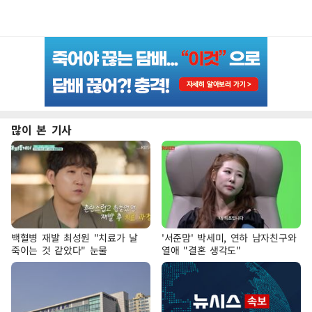
많이 본 기사
백혈병 재발 최성원 "치료가 날
'서준맘' 박세미, 연하 남자친구와
죽이는 것 같았다" 눈물
열애 "결혼 생각도"