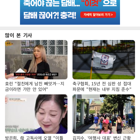
많이 본 기사
효린 "절친에게 남친 빼앗겨…지
축구협회, 15년 전 심판 성 접대
금이라면 가만 안 있어"
파문에 "현재는 내부 지침 준수"
방은희, 母 고독사에 오열 "이틀
김지수, '여행사 대표' 변신 근황