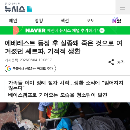
메인
랭킹
섹션
포토
에베레스트 등정 후 실종돼 죽은 것으로 여
겨졌던 셰르파, 기적적 생환
기사등록
2026/06/04 19:08:17
가
가
구글에서 선호하는 매체로 추가
가족들 이미 장례 절차 시작…생환 소식에 "믿어지지
않는다"
베이스캠프로 기어오는 모습을 청소팀이 발견