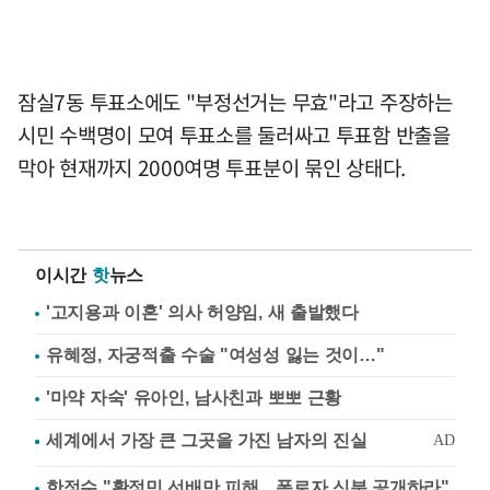
잠실7동 투표소에도 "부정선거는 무효"라고 주장하는
시민 수백명이 모여 투표소를 둘러싸고 투표함 반출을
막아 현재까지 2000여명 투표분이 묶인 상태다.
이시간
핫
뉴스
'고지용과 이혼' 의사 허양임, 새 출발했다
유혜정, 자궁적출 수술 "여성성 잃는 것이…"
'마약 자숙' 유아인, 남사친과 뽀뽀 근황
한정수 "황정민 선배만 피해…폭로자 신분 공개하라"