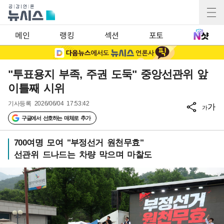
메인
랭킹
섹션
포토
"투표용지 부족, 주권 도둑" 중앙선관위 앞
이틀째 시위
기사등록
2026/06/04 17:53:42
가
가
구글에서 선호하는 매체로 추가
700여명 모여 "부정선거 원천무효"
선관위 드나드는 차량 막으며 마찰도