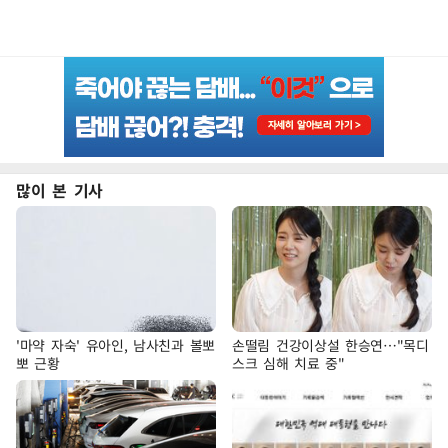
많이 본 기사
'마약 자숙' 유아인, 남사친과 볼뽀
손떨림 건강이상설 한승연…"목디
뽀 근황
스크 심해 치료 중"