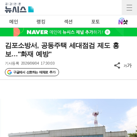
메인
랭킹
섹션
포토
김포소방서, 공동주택 세대점검 제도 홍
보…"화재 예방"
기사등록
2026/06/04 17:30:03
가
가
구글에서 선호하는 매체로 추가