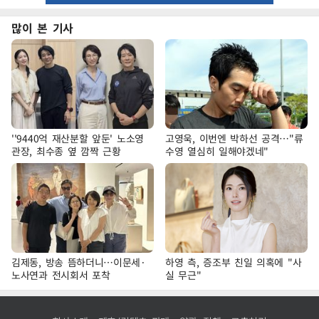
많이 본 기사
''9440억 재산분할 앞둔' 노소영
고영욱, 이번엔 박하선 공격…"류
관장, 최수종 옆 깜짝 근황
수영 열심히 일해야겠네"
김제동, 방송 뜸하더니…이문세·
하영 측, 증조부 친일 의혹에 "사
노사연과 전시회서 포착
실 무근"