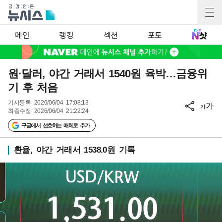
메인
랭킹
섹션
포토
원·달러, 야간 거래서 1540원 육박…금융위
기 후 처음
기사등록
2026/06/04 17:08:13
가
가
최종수정
2026/06/04 21:22:24
구글에서 선호하는 매체로 추가
환율, 야간 거래서 1538.0원 기록