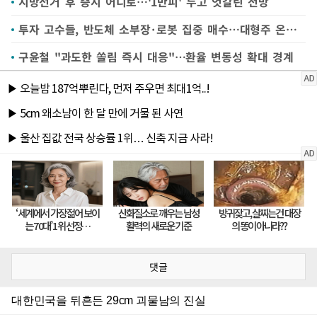
지방선거 후 증시 어디로…'1만피' 두고 엇갈린 전망
투자 고수들, 반도체 소부장·로봇 집중 매수…대형주 온기에 소부장 몸값 껑충
구윤철 "과도한 쏠림 즉시 대응"…환율 변동성 확대 경계
댓글