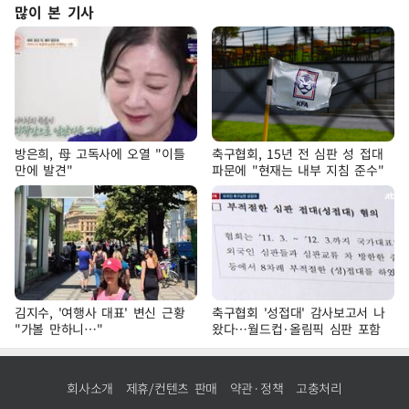
많이 본 기사
방은희, 母 고독사에 오열 "이틀
축구협회, 15년 전 심판 성 접대
만에 발견"
파문에 "현재는 내부 지침 준수"
김지수, '여행사 대표' 변신 근황
축구협회 '성접대' 감사보고서 나
"가볼 만하니…"
왔다…월드컵·올림픽 심판 포함
회사소개
제휴/컨텐츠 판매
약관·정책
고충처리