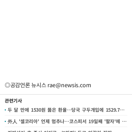
◎공감언론 뉴시스
rae@newsis.com
관련기사
두 달 만에 1530원 뚫은 환율…당국 구두개입에 1529.7원 마감(종합2보)
外人 '셀코리아' 언제 멈추나…코스피서 19일째 '팔자'에 66조 순매도(종합)