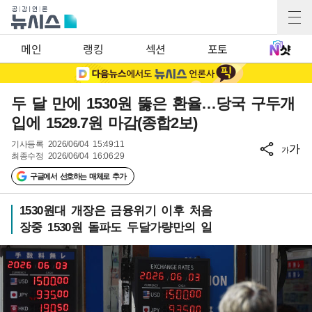
메인
랭킹
섹션
포토
두 달 만에 1530원 뚫은 환율…당국 구두개
입에 1529.7원 마감(종합2보)
기사등록
2026/06/04 15:49:11
가
가
최종수정
2026/06/04 16:06:29
구글에서 선호하는 매체로 추가
1530원대 개장은 금융위기 이후 처음
장중 1530원 돌파도 두달가량만의 일