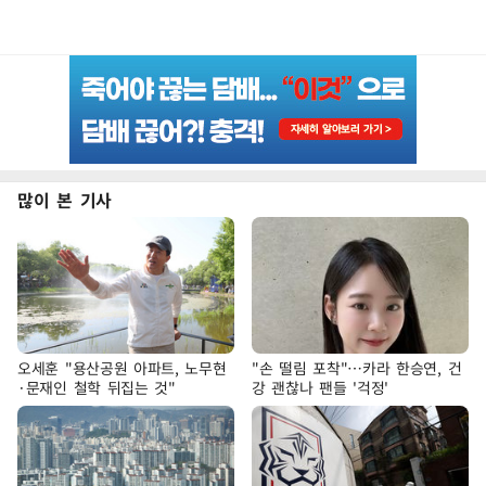
많이 본 기사
오세훈 "용산공원 아파트, 노무현
"손 떨림 포착"…카라 한승연, 건
·문재인 철학 뒤집는 것"
강 괜찮나 팬들 '걱정'