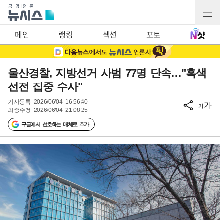
메인
랭킹
섹션
포토
울산경찰, 지방선거 사범 77명 단속…"흑색
선전 집중 수사"
기사등록
2026/06/04 16:56:40
가
가
최종수정
2026/06/04 21:08:25
구글에서 선호하는 매체로 추가