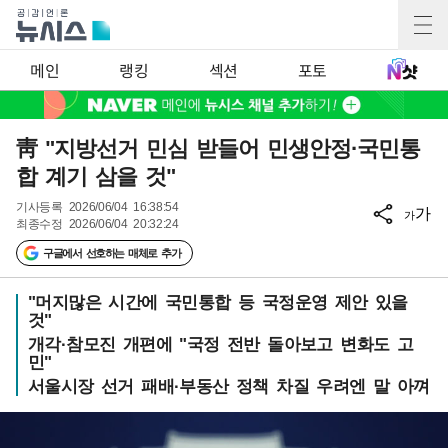
메인
랭킹
섹션
포토
靑 "지방선거 민심 받들어 민생안정·국민통
합 계기 삼을 것"
기사등록
2026/06/04 16:38:54
가
가
최종수정
2026/06/04 20:32:24
구글에서 선호하는 매체로 추가
"머지많은 시간에 국민통합 등 국정운영 제안 있을
것"
개각·참모진 개편에 "국정 전반 돌아보고 변화도 고
민"
서울시장 선거 패배·부동산 정책 차질 우려엔 말 아껴