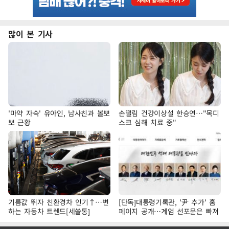
많이 본 기사
'마약 자숙' 유아인, 남사친과 볼뽀
손떨림 건강이상설 한승연…"목디
뽀 근황
스크 심해 치료 중"
기름값 뛰자 친환경차 인기↑…변
[단독]대통령기록관, '尹 추가' 홈
하는 자동차 트렌드[세쓸통]
페이지 공개…계엄 선포문은 빠져