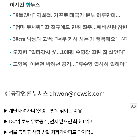
이시간
핫
뉴스
"X돌았네" 김희철, 거꾸로 태극기 분노 하루만에…
"엄마 무서워" 딸 절규에도 만취 질주…예비신랑 참변
오지헌 "일타강사 父…100평 수영장 딸린 집 살았다"
고영욱, 이번엔 박하선 공격…"류수영 열심히 일해야"
◎공감언론 뉴시스
dhwon@newsis.com