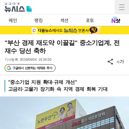
메인
랭킹
섹션
포토
"부산 경제 재도약 이끌길" 중소기업계, 전
재수 당선 축하
기사등록
2026/06/04 16:36:50
가
가
구글에서 선호하는 매체로 추가
"중소기업 지원 확대·규제 개선"
고금리·고물가 장기화 속 지역 경제 회복 기대