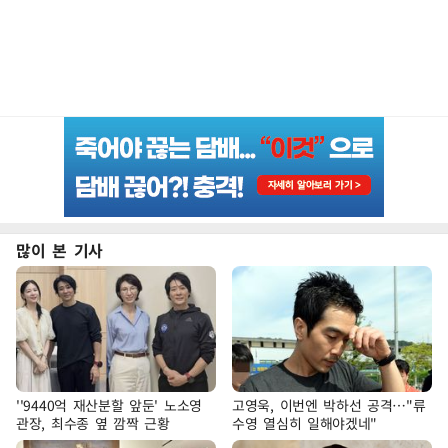
많이 본 기사
''9440억 재산분할 앞둔' 노소영
고영욱, 이번엔 박하선 공격…"류
관장, 최수종 옆 깜짝 근황
수영 열심히 일해야겠네"