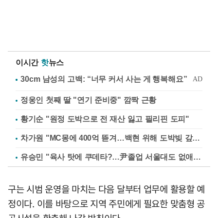
이시간
핫
뉴스
정웅인 첫째 딸 "연기 준비중" 깜짝 근황
황기순 "원정 도박으로 전 재산 잃고 필리핀 도피"
차가원 "MC몽에 400억 뜯겨…백현 위해 도박빚 갚아줘"
유승민 "육사 탓에 쿠데타?…尹졸업 서울대도 없애나"
구는 시범 운영을 마치는 다음 달부터 업무에 활용할 예
정이다. 이를 바탕으로 지역 주민에게 필요한 맞춤형 공