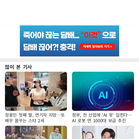
많이 본 기사
정웅인 첫째 딸, 연기자 지망…또
정부, 전 산업에 'AI 옷' 입힌다…
배우 꿈꾸는 스타 2세
AI 로봇 연 1000대 보급 추진