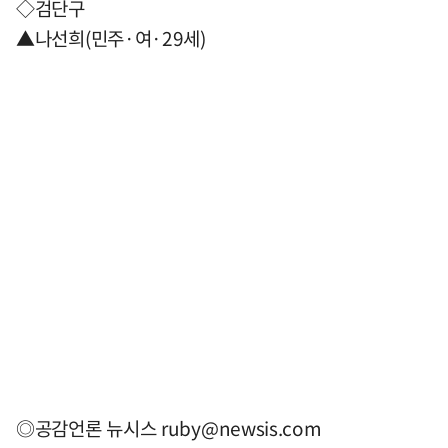
◇검단구
▲나선희(민주·여·29세)
◎공감언론 뉴시스
ruby@newsis.com