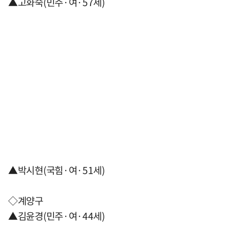
▲고화숙(민주·여·57세)
▲박시현(국힘·여·51세)
◇계양구
▲김윤경(민주·여·44세)