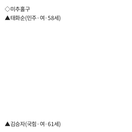
◇미추홀구
▲태화순(민주·여·58세)
▲김승자(국힘·여·61세)