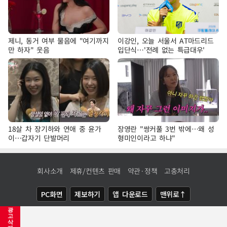
제니, 동거 여부 물음에 "여기까지
이강인, 오늘 서울서 AT마드리드
만 하자" 웃음
입단식…'전례 없는 특급대우'
18살 차 장기하와 연애 중 윤가
장영란 "쌍커풀 3번 밖에…왜 성
이…갑자기 단발머리
형미인이라고 하냐"
회사소개
제휴/컨텐츠 판매
약관·정책
고충처리
PC화면
제보하기
앱 다운로드
맨위로↑
광
COPYRIGHTⓒ
NEWSIS
ALL RIGHTS RESERVED.
고
삭