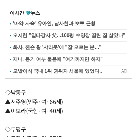
이시간
핫
뉴스
'마약 자숙' 유아인, 남사친과 뽀뽀 근황
오지헌 "일타강사 父…100평 수영장 딸린 집 살았다"
화사, 젠슨 황 '샤라웃'에 "잘 모르는 분…"
제니, 동거 여부 물음에 "여기까지만 하자"
◇남동구
▲서주영(민주·여·66세)
▲이보라(국힘·여·40세)
◇부평구