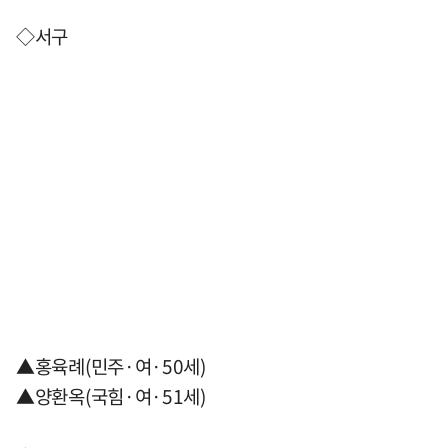
◇서구
▲홍육례(민주·여·50세)
▲양환옥(국힘·여·51세)