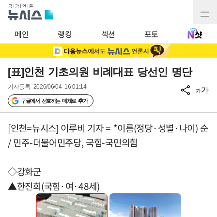
메인
랭킹
섹션
포토
[표]인천 기초의원 비례대표 당선인 명단
기사등록
2026/06/04 16:01:14
가
가
구글에서 선호하는 매체로 추가
[인천=뉴시스] 이루비 기자 = *이름(정당·성별·나이) 순
/ 민주-더불어민주당, 국힘-국민의힘
◇강화군
▲한진희(국힘·여·48세)