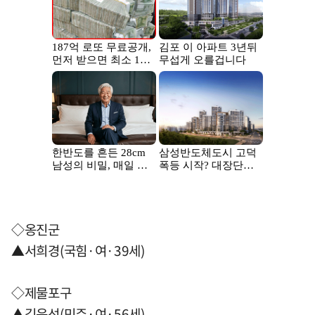
◇옹진군
▲서희경(국힘·여·39세)
◇제물포구
▲김윤선(민주·여·56세)