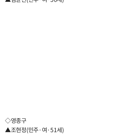
◇영종구
▲조현정(민주·여·51세)