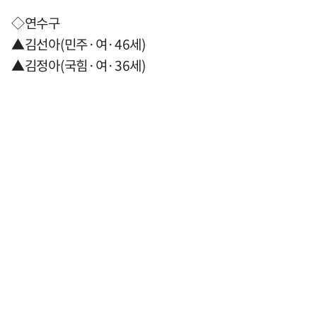
◇연수구
▲김선아(민주·여·46세)
▲김정아(국힘·여·36세)