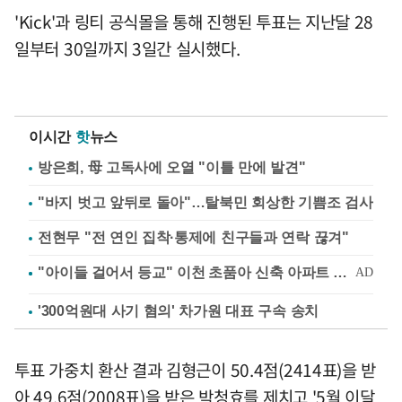
'Kick'과 링티 공식몰을 통해 진행된 투표는 지난달 28
일부터 30일까지 3일간 실시했다.
이시간
핫
뉴스
방은희, 母 고독사에 오열 "이틀 만에 발견"
"바지 벗고 앞뒤로 돌아"…탈북민 회상한 기쁨조 검사
전현무 "전 연인 집착·통제에 친구들과 연락 끊겨"
'300억원대 사기 혐의' 차가원 대표 구속 송치
투표 가중치 환산 결과 김형근이 50.4점(2414표)을 받
아 49.6점(2008표)을 받은 박청효를 제치고 '5월 이달