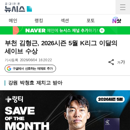
메인
랭킹
섹션
포토
부천 김형근, 2026시즌 5월 K리그 이달의
세이브 수상
기사등록
2026/06/04 16:20:22
가
가
구글에서 선호하는 매체로 추가
강원 박청효 제치고 받아