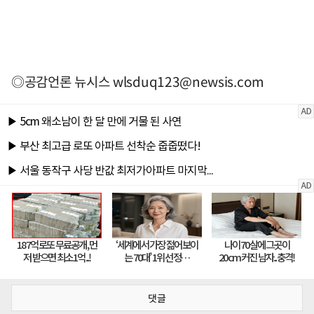
◎공감언론 뉴시스
wlsduq123@newsis.com
댓글