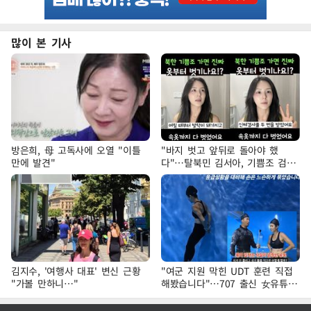
많이 본 기사
방은희, 母 고독사에 오열 "이틀
"바지 벗고 앞뒤로 돌아야 했
만에 발견"
다"…탈북민 김서아, 기쁨조 검사
수치심 회상
김지수, '여행사 대표' 변신 근황
"여군 지원 막힌 UDT 훈련 직접
"가볼 만하니…"
해봤습니다"…707 출신 女유튜버
'완벽 소화'