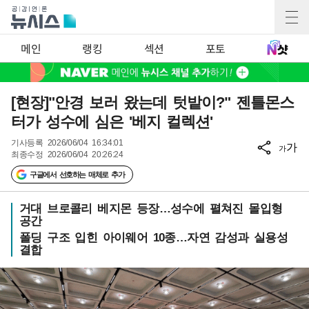
메인
랭킹
섹션
포토
[현장]"안경 보러 왔는데 텃밭이?" 젠틀몬스
터가 성수에 심은 '베지 컬렉션'
기사등록
2026/06/04 16:34:01
가
가
최종수정
2026/06/04 20:26:24
구글에서 선호하는 매체로 추가
거대 브로콜리 베지몬 등장…성수에 펼쳐진 몰입형
공간
폴딩 구조 입힌 아이웨어 10종…자연 감성과 실용성
결합