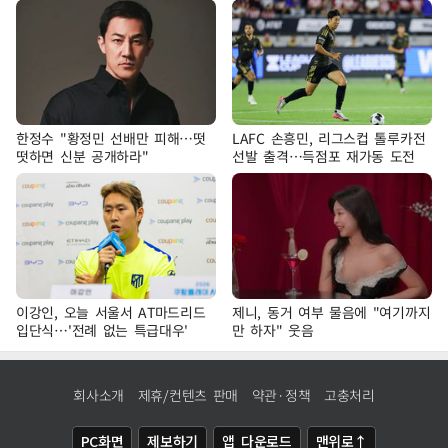
한정수 "황정민 선배만 피해…떳
LAFC 손흥민, 리그스컵 톨루카전
떳하면 신분 공개하라"
선발 출격…득점포 재가동 도전
이강인, 오늘 서울서 AT마드리드
제니, 동거 여부 물음에 "여기까지
입단식…'전례 없는 특급대우'
만 하자" 웃음
회사소개
제휴/컨텐츠 판매
약관·정책
고충처리
PC화면
제보하기
앱 다운로드
맨위로↑