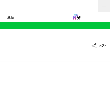
포토
가
가