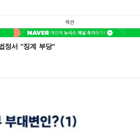
섹션
법정서 "징계 부당"