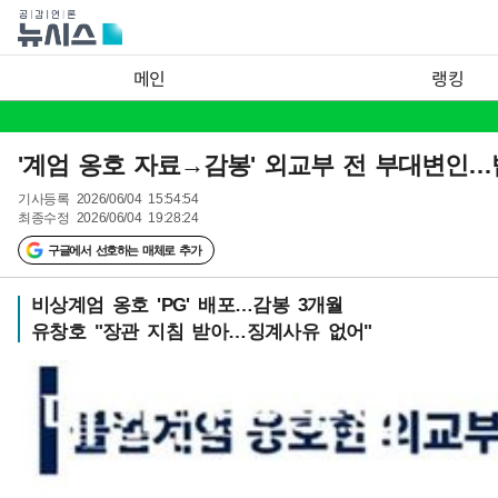
메인
랭킹
'계엄 옹호 자료→감봉' 외교부 전 부대변인…
기사등록
2026/06/04 15:54:54
최종수정
2026/06/04 19:28:24
구글에서 선호하는 매체로 추가
비상계엄 옹호 'PG' 배포…감봉 3개월
유창호 "장관 지침 받아…징계사유 없어"